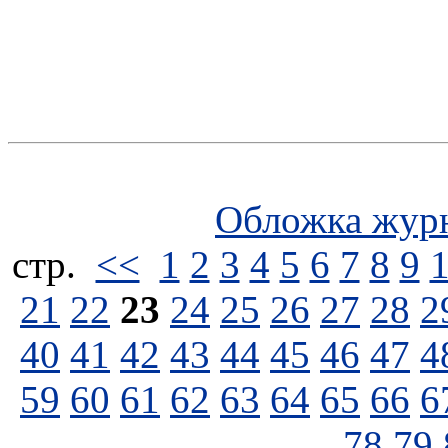
Обложка жур
стp.
<<
1
2
3
4
5
6
7
8
9
21
22
23
24
25
26
27
28
2
40
41
42
43
44
45
46
47
4
59
60
61
62
63
64
65
66
6
78
79