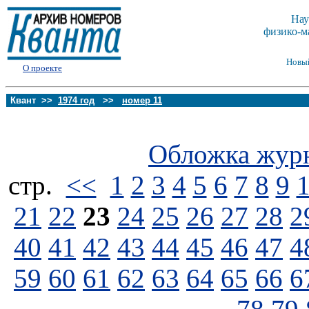
Нау
физико-м
Новы
О проекте
Квант >>
1974 год
>>
номер 11
Обложка жур
стp.
<<
1
2
3
4
5
6
7
8
9
21
22
23
24
25
26
27
28
2
40
41
42
43
44
45
46
47
4
59
60
61
62
63
64
65
66
6