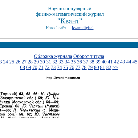
Научно-популярный
физико-математический журнал
"Квант"
Новый сайт —
kvant.digital
Обложка журнала
Оборот титула
3
24
25
26
27
28
29
30
31
32
33
34
35
36
37
38
39
40
41
42
43
44
45
68
69
70
71
72
73
74
75
76
77
78
79
80
81
82
>>