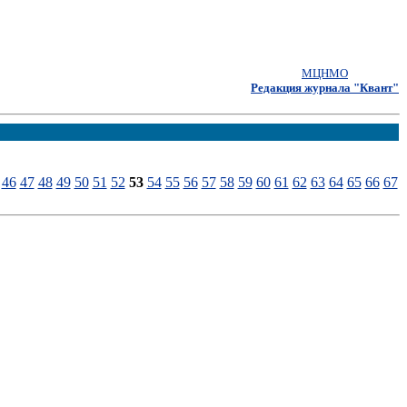
МЦНМО
Редакция журнала "Квант"
46
47
48
49
50
51
52
53
54
55
56
57
58
59
60
61
62
63
64
65
66
67