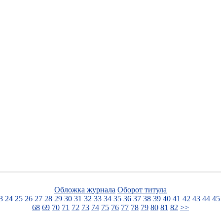
Обложка журнала
Оборот титула
3
24
25
26
27
28
29
30
31
32
33
34
35
36
37
38
39
40
41
42
43
44
45
68
69
70
71
72
73
74
75
76
77
78
79
80
81
82
>>