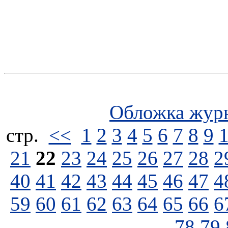
Обложка жур
стp.
<<
1
2
3
4
5
6
7
8
9
21
22
23
24
25
26
27
28
2
40
41
42
43
44
45
46
47
4
59
60
61
62
63
64
65
66
6
78
79