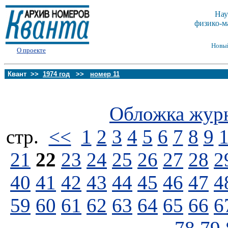
Нау
физико-м
Новы
О проекте
Квант >>
1974 год
>>
номер 11
Обложка жур
стp.
<<
1
2
3
4
5
6
7
8
9
21
22
23
24
25
26
27
28
2
40
41
42
43
44
45
46
47
4
59
60
61
62
63
64
65
66
6