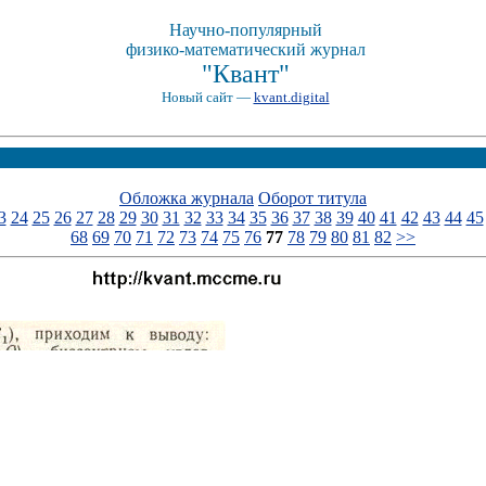
Научно-популярный
физико-математический журнал
"Квант"
Новый сайт —
kvant.digital
Обложка журнала
Оборот титула
3
24
25
26
27
28
29
30
31
32
33
34
35
36
37
38
39
40
41
42
43
44
45
68
69
70
71
72
73
74
75
76
77
78
79
80
81
82
>>