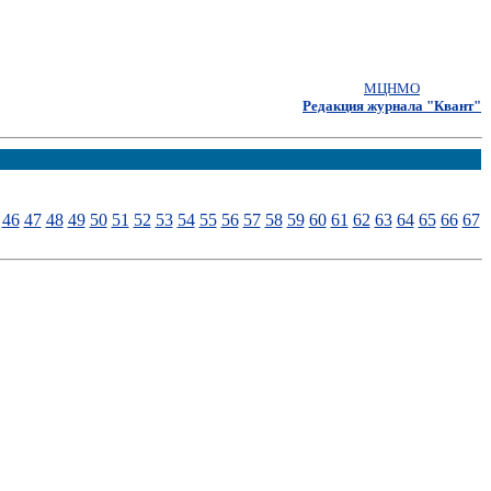
МЦНМО
Редакция журнала "Квант"
46
47
48
49
50
51
52
53
54
55
56
57
58
59
60
61
62
63
64
65
66
67