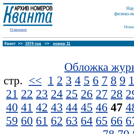
Нау
физико-м
Новы
О проекте
Квант >>
1974 год
>>
номер 11
Обложка жур
стp.
<<
1
2
3
4
5
6
7
8
9
21
22
23
24
25
26
27
28
2
40
41
42
43
44
45
46
47
4
59
60
61
62
63
64
65
66
6