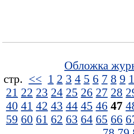
Обложка жур
стp.
<<
1
2
3
4
5
6
7
8
9
21
22
23
24
25
26
27
28
2
40
41
42
43
44
45
46
47
4
59
60
61
62
63
64
65
66
6
78
79