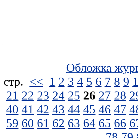
Обложка жур
стp.
<<
1
2
3
4
5
6
7
8
9
21
22
23
24
25
26
27
28
2
40
41
42
43
44
45
46
47
4
59
60
61
62
63
64
65
66
6
78
79