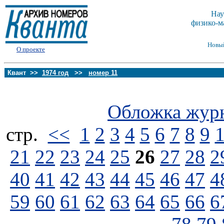
Нау
физико-м
Новы
О проекте
Квант >>
1974 год
>>
номер 11
Обложка жур
стp.
<<
1
2
3
4
5
6
7
8
9
21
22
23
24
25
26
27
28
2
40
41
42
43
44
45
46
47
4
59
60
61
62
63
64
65
66
6