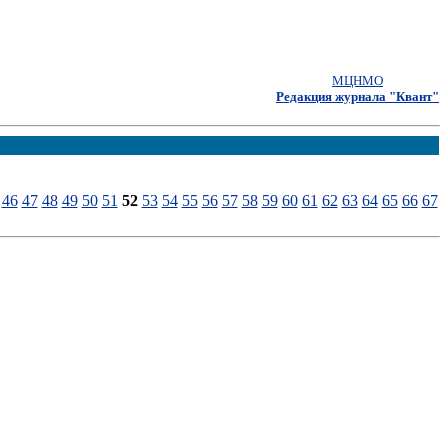
МЦНМО
Редакция журнала "Квант"
46
47
48
49
50
51
52
53
54
55
56
57
58
59
60
61
62
63
64
65
66
67