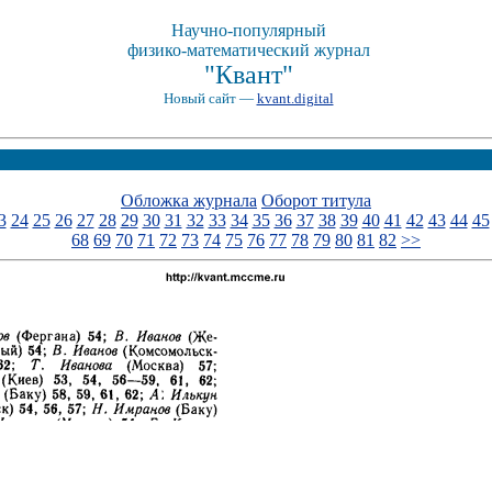
Научно-популярный
физико-математический журнал
"Квант"
Новый сайт —
kvant.digital
Обложка журнала
Оборот титула
3
24
25
26
27
28
29
30
31
32
33
34
35
36
37
38
39
40
41
42
43
44
45
68
69
70
71
72
73
74
75
76
77
78
79
80
81
82
>>