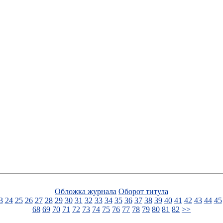
Обложка журнала
Оборот титула
3
24
25
26
27
28
29
30
31
32
33
34
35
36
37
38
39
40
41
42
43
44
45
68
69
70
71
72
73
74
75
76
77
78
79
80
81
82
>>