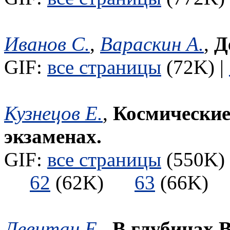
Иванов С.
,
Вараскин А.
,
Д
GIF:
все страницы
(72K) |
Кузнецов Е.
,
Космические
экзаменах.
GIF:
все страницы
(550K) 
62
(62K)
63
(66K
Левитан Е.
,
В глубинах 