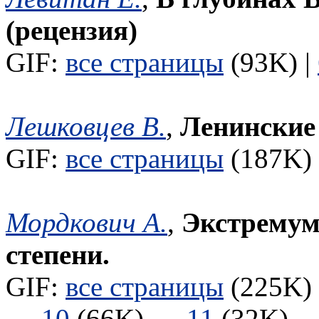
(рецензия)
GIF:
все страницы
(93K) |
Лешковцев В.
,
Ленинские
GIF:
все страницы
(187K) 
Мордкович А.
,
Экстремум
степени.
GIF:
все страницы
(225K) 
10
(66K)
11
(32K