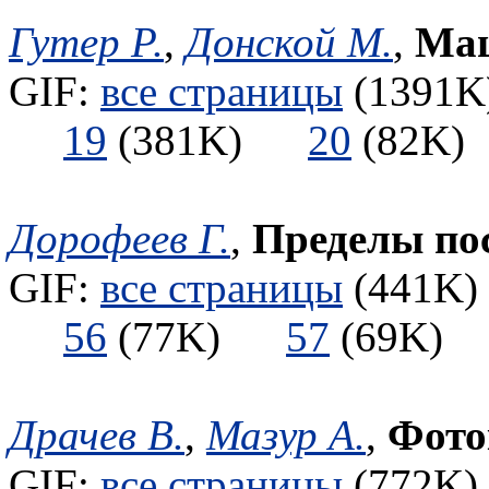
Гутер Р.
,
Донской М.
,
Маш
GIF:
все страницы
(1391K)
19
(381K)
20
(82
Дорофеев Г.
,
Пределы пос
GIF:
все страницы
(441K) 
56
(77K)
57
(69K
Драчев В.
,
Мазур А.
,
Фото
GIF:
все страницы
(772K) 