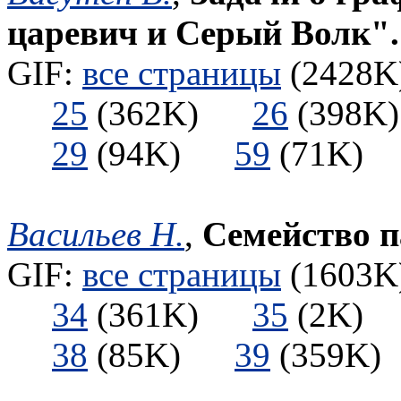
царевич и Серый Волк".
GIF:
все страницы
(2428K)
25
(362K)
26
(398
29
(94K)
59
(71K
Васильев Н.
,
Семейство 
GIF:
все страницы
(1603K)
34
(361K)
35
(2K
38
(85K)
39
(359