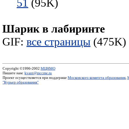
51
(95K)
Шарик в лабиринте
GIF:
все страницы
(475K) 
Copyright ©1996-2002
МЦНМО
Пишите нам:
kvant@mccme.ru
Проект осуществляется при поддержке
Московского комитета образования
,
"Курьер образования"