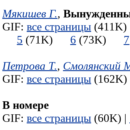
Мякишев Г.
,
Вынужденные
GIF:
все страницы
(411K) 
5
(71K)
6
(73K)
7
Петрова Т.
,
Смолянский 
GIF:
все страницы
(162K) 
В номере
GIF:
все страницы
(60K) |