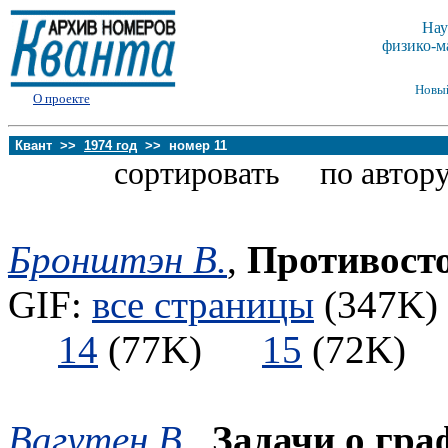
Нау
физико-м
Новы
О проекте
Квант >>
1974 год
>> номер 11
сортировать по автору
Бронштэн В.
,
Противост
GIF:
все страницы
(347K) 
14
(77K)
15
(72K
Вагутен В.
,
Задачи о гра