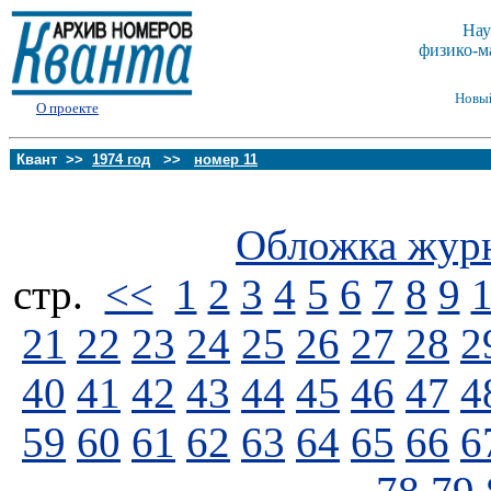
Нау
физико-м
Новы
О проекте
Квант >>
1974 год
>>
номер 11
Обложка жур
стp.
<<
1
2
3
4
5
6
7
8
9
21
22
23
24
25
26
27
28
2
40
41
42
43
44
45
46
47
4
59
60
61
62
63
64
65
66
6