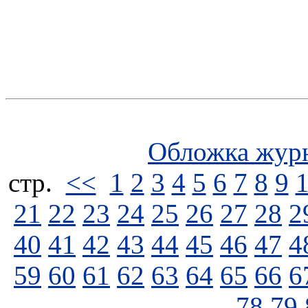
Обложка жур
стp.
<<
1
2
3
4
5
6
7
8
9
21
22
23
24
25
26
27
28
2
40
41
42
43
44
45
46
47
4
59
60
61
62
63
64
65
66
6
78
79