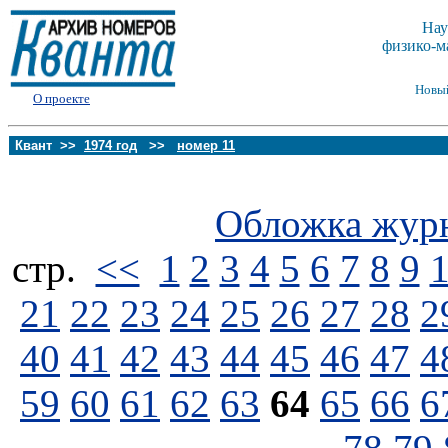
Нау
физико-м
Новы
О проекте
Квант >>
1974 год
>>
номер 11
Обложка жур
стp.
<<
1
2
3
4
5
6
7
8
9
21
22
23
24
25
26
27
28
2
40
41
42
43
44
45
46
47
4
59
60
61
62
63
64
65
66
6