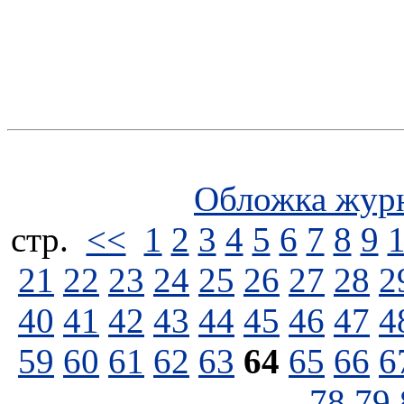
Обложка жур
стp.
<<
1
2
3
4
5
6
7
8
9
21
22
23
24
25
26
27
28
2
40
41
42
43
44
45
46
47
4
59
60
61
62
63
64
65
66
6
78
79