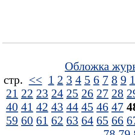
Обложка жур
стp.
<<
1
2
3
4
5
6
7
8
9
21
22
23
24
25
26
27
28
2
40
41
42
43
44
45
46
47
4
59
60
61
62
63
64
65
66
6
78
79