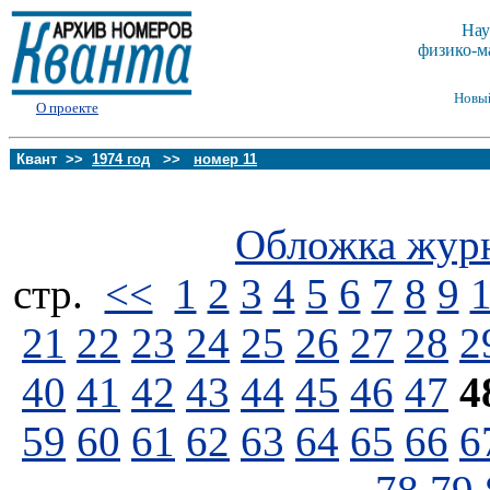
Нау
физико-м
Новы
О проекте
Квант >>
1974 год
>>
номер 11
Обложка жур
стp.
<<
1
2
3
4
5
6
7
8
9
21
22
23
24
25
26
27
28
2
40
41
42
43
44
45
46
47
4
59
60
61
62
63
64
65
66
6