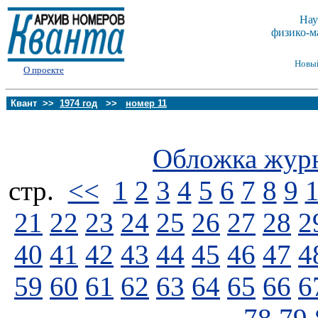
Нау
физико-м
Новы
О проекте
Квант >>
1974 год
>>
номер 11
Обложка жур
стp.
<<
1
2
3
4
5
6
7
8
9
21
22
23
24
25
26
27
28
2
40
41
42
43
44
45
46
47
4
59
60
61
62
63
64
65
66
6