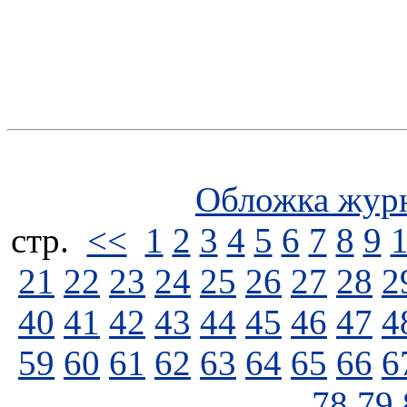
Обложка жур
стp.
<<
1
2
3
4
5
6
7
8
9
21
22
23
24
25
26
27
28
2
40
41
42
43
44
45
46
47
4
59
60
61
62
63
64
65
66
6
78
79