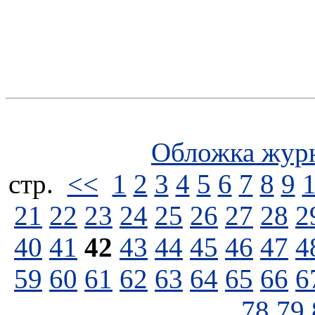
Обложка жур
стp.
<<
1
2
3
4
5
6
7
8
9
21
22
23
24
25
26
27
28
2
40
41
42
43
44
45
46
47
4
59
60
61
62
63
64
65
66
6
78
79