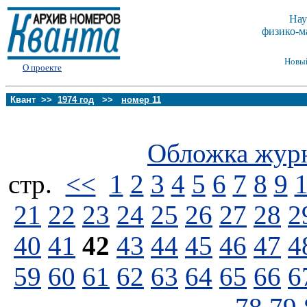
Нау
физико-м
Новы
О проекте
Квант >>
1974 год
>>
номер 11
Обложка жур
стp.
<<
1
2
3
4
5
6
7
8
9
21
22
23
24
25
26
27
28
2
40
41
42
43
44
45
46
47
4
59
60
61
62
63
64
65
66
6