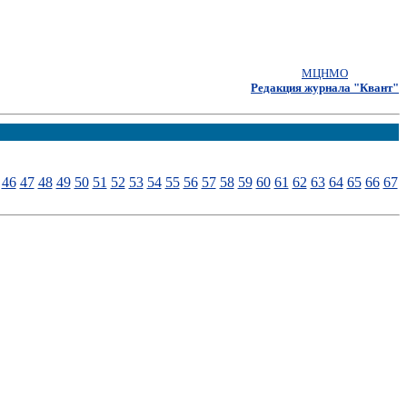
МЦНМО
Редакция журнала "Квант"
46
47
48
49
50
51
52
53
54
55
56
57
58
59
60
61
62
63
64
65
66
67