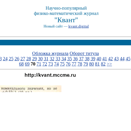
Научно-популярный
физико-математический журнал
"Квант"
Новый сайт —
kvant.digital
Обложка журнала
Оборот титула
3
24
25
26
27
28
29
30
31
32
33
34
35
36
37
38
39
40
41
42
43
44
45
68
69
70
71
72
73
74
75
76
77
78
79
80
81
82
>>