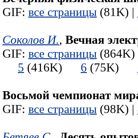
GIF:
все страницы
(81K) |
Соколов И.
,
Вечная элек
GIF:
все страницы
(864K) 
5
(416K)
6
(75K)
Восьмой чемпионат мир
GIF:
все страницы
(98K) |
Бетяев С.
,
Десять опытов