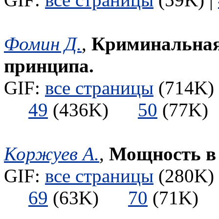
Фомин Д.
,
Криминальная 
принципа.
GIF:
все страницы
(714K) 
49
(436K)
50
(77
Коржуев А.
,
Мощность в 
GIF:
все страницы
(280K) 
69
(63K)
70
(71K