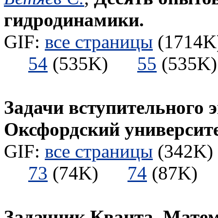
гидродинамики.
GIF:
все страницы
(1714K)
54
(535K)
55
(535
Задачи вступительного 
Оксфордский университ
GIF:
все страницы
(342K) 
73
(74K)
74
(87K
Задачник Кванта. Мате