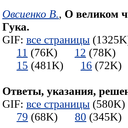
Овсиенко В.
,
О великом ч
Гука.
GIF:
все страницы
(1325K)
11
(76K)
12
(78K
15
(481K)
16
(72
Ответы, указания, реше
GIF:
все страницы
(580K) 
79
(68K)
80
(345