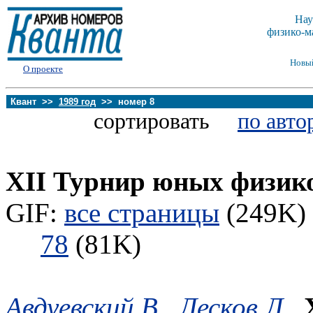
Нау
физико-м
Новы
О проекте
Квант >>
1989 год
>> номер 8
сортировать
по авто
XII Турнир юных физик
GIF:
все страницы
(249K) 
78
(81K)
Авдуевский В.
,
Лесков Л.
,