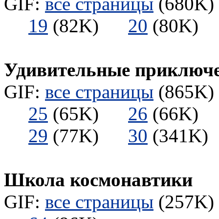
GIF:
все страницы
(680K) 
19
(82K)
20
(80K
Удивительные приключе
GIF:
все страницы
(865K) 
25
(65K)
26
(66K
29
(77K)
30
(341
Школа космонавтики
GIF:
все страницы
(257K) 