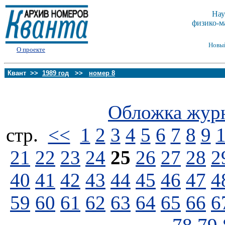
Нау
физико-м
Новы
О проекте
Квант >>
1989 год
>>
номер 8
Обложка жур
стp.
<<
1
2
3
4
5
6
7
8
9
21
22
23
24
25
26
27
28
2
40
41
42
43
44
45
46
47
4
59
60
61
62
63
64
65
66
6