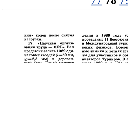
77
78
7