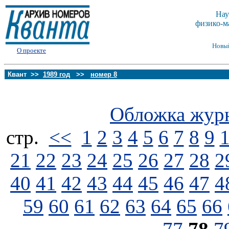
Нау
физико-м
Новы
О проекте
Квант >>
1989 год
>>
номер 8
Обложка жур
стp.
<<
1
2
3
4
5
6
7
8
9
21
22
23
24
25
26
27
28
2
40
41
42
43
44
45
46
47
4
59
60
61
62
63
64
65
66