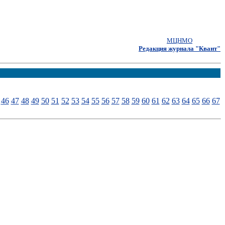
МЦНМО
Редакция журнала "Квант"
46
47
48
49
50
51
52
53
54
55
56
57
58
59
60
61
62
63
64
65
66
67