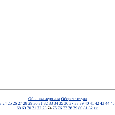
Обложка журнала
Оборот титула
3
24
25
26
27
28
29
30
31
32
33
34
35
36
37
38
39
40
41
42
43
44
45
68
69
70
71
72
73
74
75
76
77
78
79
80
81
82
>>