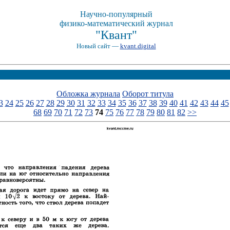
Научно-популярный
физико-математический журнал
"Квант"
Новый сайт —
kvant.digital
Обложка журнала
Оборот титула
3
24
25
26
27
28
29
30
31
32
33
34
35
36
37
38
39
40
41
42
43
44
45
68
69
70
71
72
73
74
75
76
77
78
79
80
81
82
>>