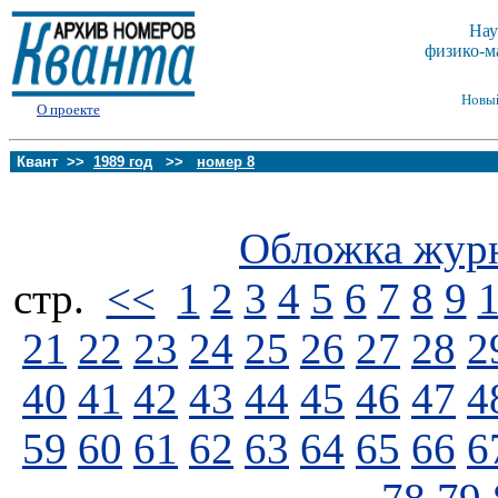
Нау
физико-м
Новы
О проекте
Квант >>
1989 год
>>
номер 8
Обложка жур
стp.
<<
1
2
3
4
5
6
7
8
9
21
22
23
24
25
26
27
28
2
40
41
42
43
44
45
46
47
4
59
60
61
62
63
64
65
66
6