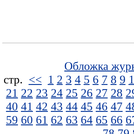
Обложка жур
стp.
<<
1
2
3
4
5
6
7
8
9
21
22
23
24
25
26
27
28
2
40
41
42
43
44
45
46
47
4
59
60
61
62
63
64
65
66
6
78
79