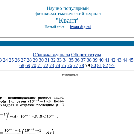
Научно-популярный
физико-математический журнал
"Квант"
Новый сайт —
kvant.digital
Обложка журнала
Оборот титула
3
24
25
26
27
28
29
30
31
32
33
34
35
36
37
38
39
40
41
42
43
44
45
68
69
70
71
72
73
74
75
76
77
78
79
80
81
82
>>