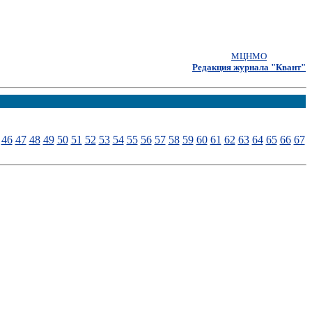
МЦНМО
Редакция журнала "Квант"
46
47
48
49
50
51
52
53
54
55
56
57
58
59
60
61
62
63
64
65
66
67