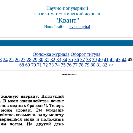
Научно-популярный
физико-математический журнал
"Квант"
Новый сайт —
kvant.digital
Обложка журнала
Оборот титула
3
24
25
26
27
28
29
30
31
32
33
34
35
36
37
38
39
40
41
42
43
44
45
68
69
70
71
72
73
74
75
76
77
78
79
80
81
82
>>