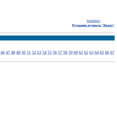
МЦНМО
Редакция журнала "Квант"
46
47
48
49
50
51
52
53
54
55
56
57
58
59
60
61
62
63
64
65
66
67