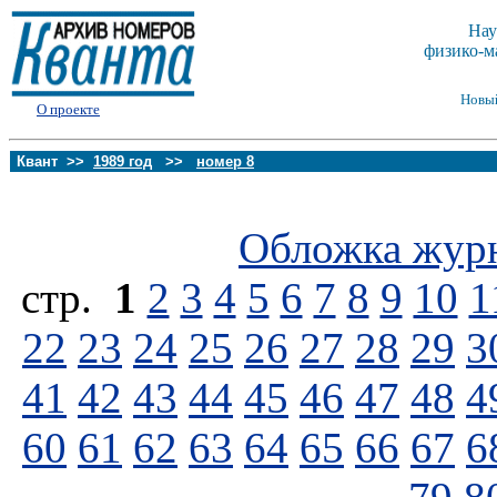
Нау
физико-м
Новы
О проекте
Квант >>
1989 год
>>
номер 8
Обложка жур
стp.
1
2
3
4
5
6
7
8
9
10
1
22
23
24
25
26
27
28
29
3
41
42
43
44
45
46
47
48
4
60
61
62
63
64
65
66
67
6