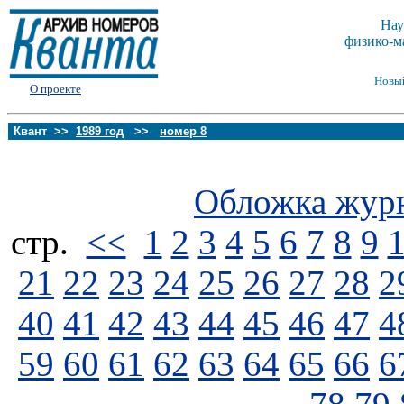
Нау
физико-м
Новы
О проекте
Квант >>
1989 год
>>
номер 8
Обложка жур
стp.
<<
1
2
3
4
5
6
7
8
9
21
22
23
24
25
26
27
28
2
40
41
42
43
44
45
46
47
4
59
60
61
62
63
64
65
66
6