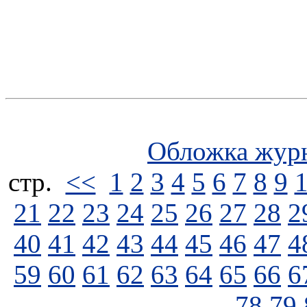
Обложка жур
стp.
<<
1
2
3
4
5
6
7
8
9
21
22
23
24
25
26
27
28
2
40
41
42
43
44
45
46
47
4
59
60
61
62
63
64
65
66
6
78
79