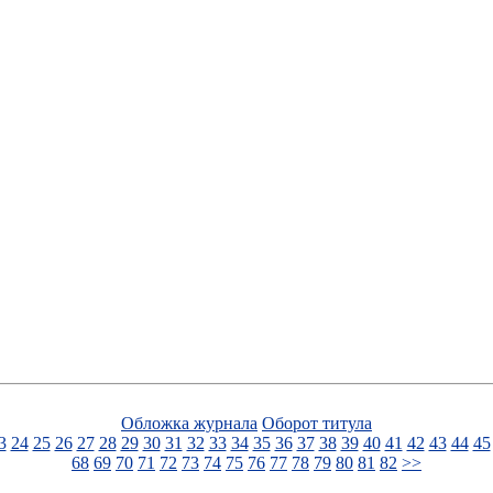
Обложка журнала
Оборот титула
3
24
25
26
27
28
29
30
31
32
33
34
35
36
37
38
39
40
41
42
43
44
45
68
69
70
71
72
73
74
75
76
77
78
79
80
81
82
>>