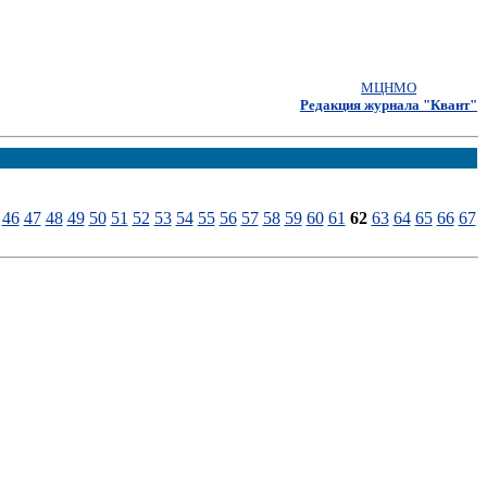
МЦНМО
Редакция журнала "Квант"
46
47
48
49
50
51
52
53
54
55
56
57
58
59
60
61
62
63
64
65
66
67