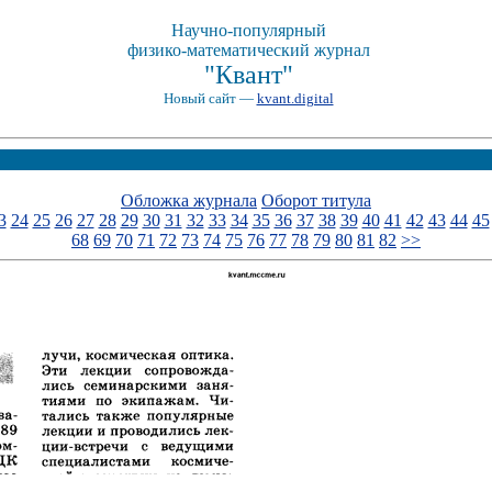
Научно-популярный
физико-математический журнал
"Квант"
Новый сайт —
kvant.digital
Обложка журнала
Оборот титула
3
24
25
26
27
28
29
30
31
32
33
34
35
36
37
38
39
40
41
42
43
44
45
68
69
70
71
72
73
74
75
76
77
78
79
80
81
82
>>