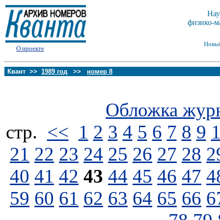
Нау
физико-м
Новы
О проекте
Квант >>
1989 год
>>
номер 8
Обложка жур
стp.
<<
1
2
3
4
5
6
7
8
9
21
22
23
24
25
26
27
28
2
40
41
42
43
44
45
46
47
4
59
60
61
62
63
64
65
66
6