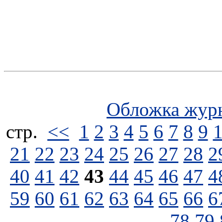
Обложка жур
стp.
<<
1
2
3
4
5
6
7
8
9
21
22
23
24
25
26
27
28
2
40
41
42
43
44
45
46
47
4
59
60
61
62
63
64
65
66
6
78
79