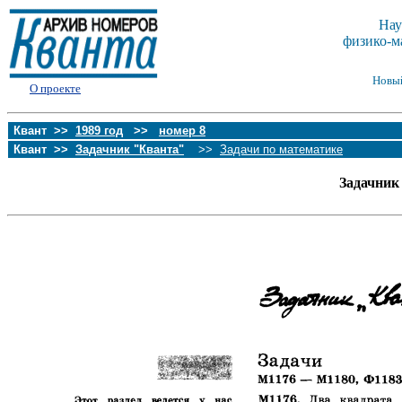
Нау
физико-м
Новы
О проекте
Квант >>
1989 год
>>
номер 8
Квант >>
Задачник "Кванта"
>>
Задачи по математике
Задачник