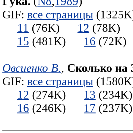
Гука.
(
N8
,
1989
)
GIF:
все страницы
(1325K)
11
(76K)
12
(78K
15
(481K)
16
(72
Овсиенко В.
,
Сколько на
GIF:
все страницы
(1580K)
12
(274K)
13
(234
16
(246K)
17
(237