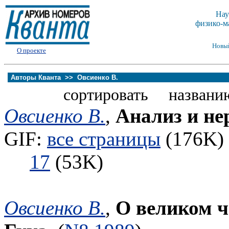
Нау
физико-м
Новы
О проекте
Авторы Кванта >>
Овсиенко В.
сортировать названи
Овсиенко В.
,
Анализ и не
GIF:
все страницы
(176K) 
17
(53K)
Овсиенко В.
,
О великом ч