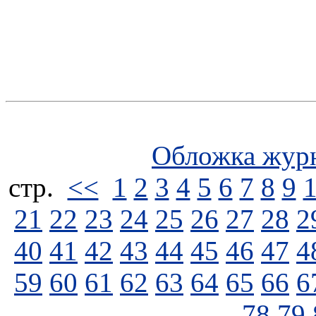
Обложка жур
стp.
<<
1
2
3
4
5
6
7
8
9
21
22
23
24
25
26
27
28
2
40
41
42
43
44
45
46
47
4
59
60
61
62
63
64
65
66
6
78
79