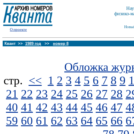
Нау
физико-м
Новы
О проекте
Квант >>
1989 год
>>
номер 8
Обложка жур
стp.
<<
1
2
3
4
5
6
7
8
9
21
22
23
24
25
26
27
28
2
40
41
42
43
44
45
46
47
4
59
60
61
62
63
64
65
66
6