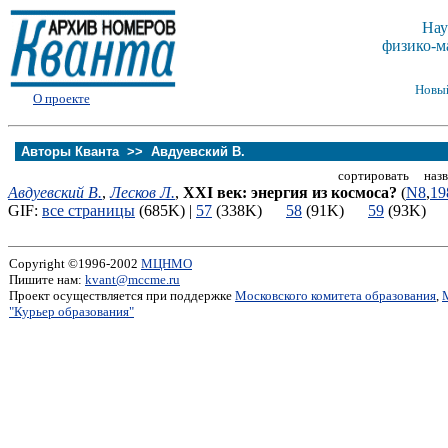
Нау
физико-м
Новы
О проекте
Авторы Кванта >>
Авдуевский В.
сортировать назв
Авдуевский В.
,
Лесков Л.
,
XXI век: энергия из космоса?
(
N8
,
19
GIF:
все страницы
(685K) |
57
(338K)
58
(91K)
59
(93K
Copyright ©1996-2002
МЦНМО
Пишите нам:
kvant@mccme.ru
Проект осуществляется при поддержке
Московского комитета образования
,
"Курьер образования"