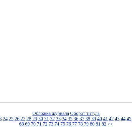
Обложка журнала
Оборот титула
3
24
25
26
27
28
29
30
31
32
33
34
35
36
37
38
39
40
41
42
43
44
45
68
69
70
71
72
73
74
75
76
77
78
79
80
81
82
>>