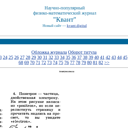
Научно-популярный
физико-математический журнал
"Квант"
Новый сайт —
kvant.digital
Обложка журнала
Оборот титула
3
24
25
26
27
28
29
30
31
32
33
34
35
36
37
38
39
40
41
42
43
44
45
68
69
70
71
72
73
74
75
76
77
78
79
80
81
82
>>