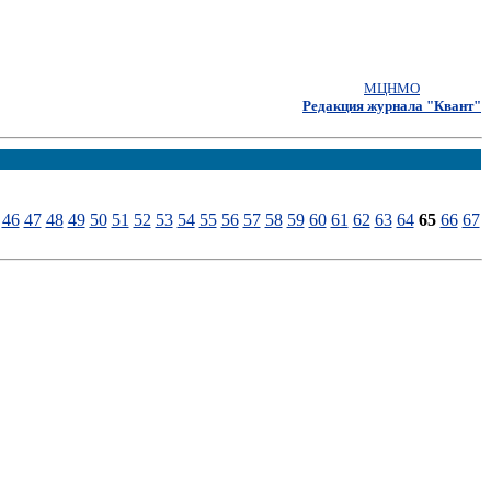
МЦНМО
Редакция журнала "Квант"
46
47
48
49
50
51
52
53
54
55
56
57
58
59
60
61
62
63
64
65
66
67