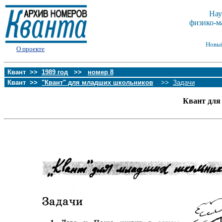
Нау
физико-м
Новы
О проекте
Квант >>
1989 год
>>
номер 8
Квант >>
"Квант" для младших школьников
>>
Задачи
Квант для