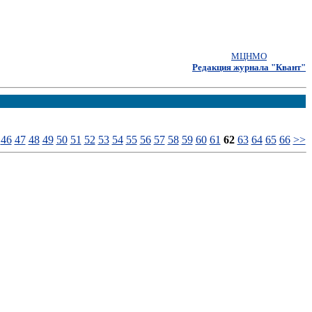
МЦНМО
Редакция журнала "Квант"
46
47
48
49
50
51
52
53
54
55
56
57
58
59
60
61
62
63
64
65
66
>>