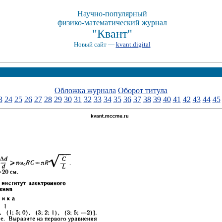
Научно-популярный
физико-математический журнал
"Квант"
Новый сайт —
kvant.digital
Обложка журнала
Оборот титула
3
24
25
26
27
28
29
30
31
32
33
34
35
36
37
38
39
40
41
42
43
44
45