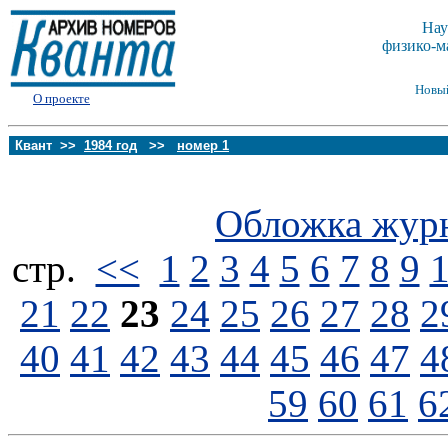
Нау
физико-м
Новы
О проекте
Квант >>
1984 год
>>
номер 1
Обложка жур
стp.
<<
1
2
3
4
5
6
7
8
9
21
22
23
24
25
26
27
28
2
40
41
42
43
44
45
46
47
4
59
60
61
6