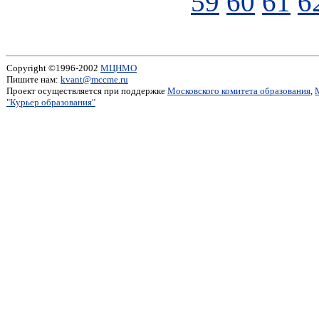
59
60
61
6
Copyright ©1996-2002
МЦНМО
Пишите нам:
kvant@mccme.ru
Проект осуществляется при поддержке
Московского комитета образования
,
"Курьер образования"