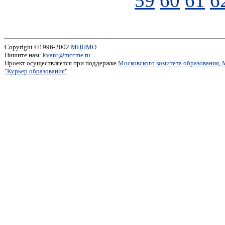
59
60
61
6
Copyright ©1996-2002
МЦНМО
Пишите нам:
kvant@mccme.ru
Проект осуществляется при поддержке
Московского комитета образования
,
"Курьер образования"