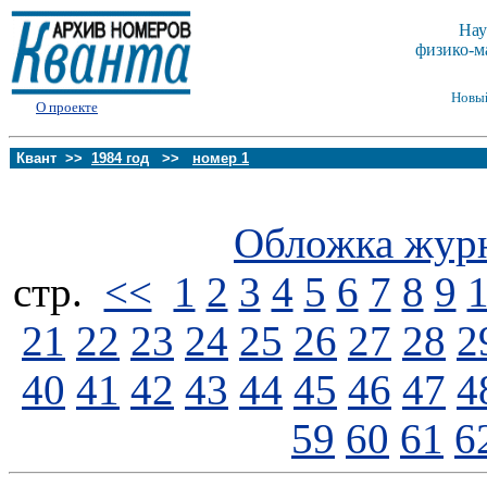
Нау
физико-м
Новы
О проекте
Квант >>
1984 год
>>
номер 1
Обложка жур
стp.
<<
1
2
3
4
5
6
7
8
9
21
22
23
24
25
26
27
28
2
40
41
42
43
44
45
46
47
4
59
60
61
6