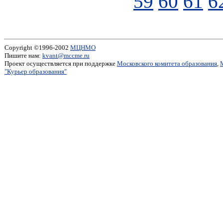
59
60
61
6
Copyright ©1996-2002
МЦНМО
Пишите нам:
kvant@mccme.ru
Проект осуществляется при поддержке
Московского комитета образования
,
"Курьер образования"