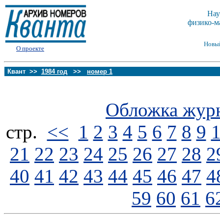
Нау
физико-м
Новы
О проекте
Квант >>
1984 год
>>
номер 1
Обложка жур
стp.
<<
1
2
3
4
5
6
7
8
9
21
22
23
24
25
26
27
28
2
40
41
42
43
44
45
46
47
4
59
60
61
6