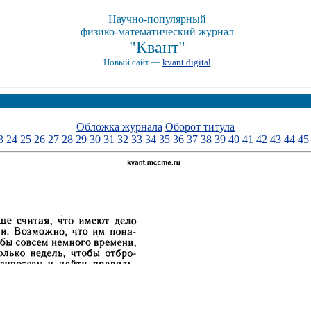
Научно-популярный
физико-математический журнал
"Квант"
Новый сайт —
kvant.digital
Обложка журнала
Оборот титула
3
24
25
26
27
28
29
30
31
32
33
34
35
36
37
38
39
40
41
42
43
44
45