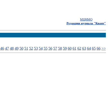
МЦНМО
Редакция журнала "Квант"
46
47
48
49
50
51
52
53
54
55
56
57
58
59
60
61
62
63
64
65
66
>>