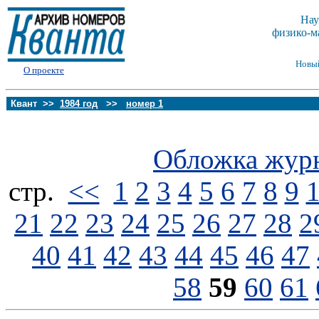
Нау
физико-м
Новы
О проекте
Квант >>
1984 год
>>
номер 1
Обложка жур
стp.
<<
1
2
3
4
5
6
7
8
9
21
22
23
24
25
26
27
28
2
40
41
42
43
44
45
46
47
58
59
60
61