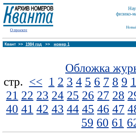
Нау
физико-м
Новы
О проекте
Квант >>
1984 год
>>
номер 1
Обложка жур
стp.
<<
1
2
3
4
5
6
7
8
9
21
22
23
24
25
26
27
28
2
40
41
42
43
44
45
46
47
4
59
60
61
6