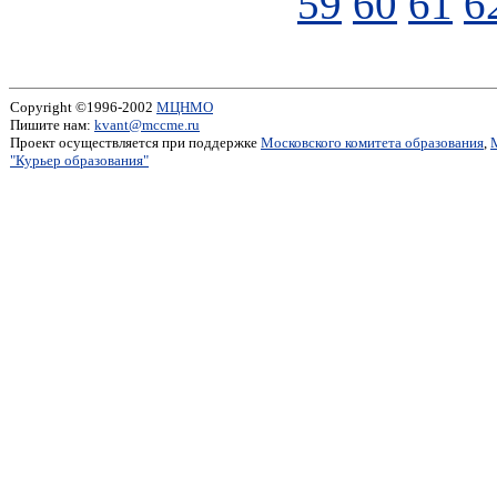
59
60
61
6
Copyright ©1996-2002
МЦНМО
Пишите нам:
kvant@mccme.ru
Проект осуществляется при поддержке
Московского комитета образования
,
"Курьер образования"