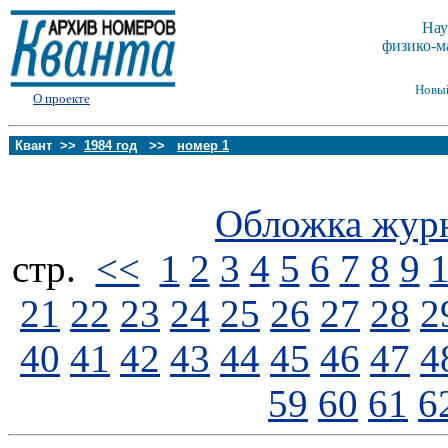
Нау
физико-м
Новы
О проекте
Квант >>
1984 год
>>
номер 1
Обложка жур
стp.
<<
1
2
3
4
5
6
7
8
9
21
22
23
24
25
26
27
28
2
40
41
42
43
44
45
46
47
4
59
60
61
6