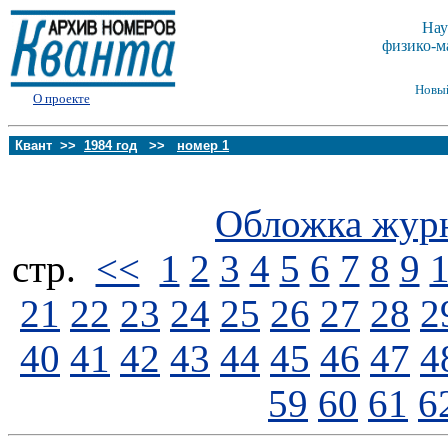
Нау
физико-м
Новы
О проекте
Квант >>
1984 год
>>
номер 1
Обложка жур
стp.
<<
1
2
3
4
5
6
7
8
9
21
22
23
24
25
26
27
28
2
40
41
42
43
44
45
46
47
4
59
60
61
6