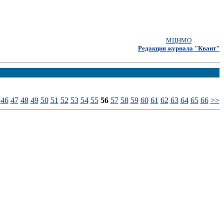
МЦНМО
Редакция журнала "Квант"
46
47
48
49
50
51
52
53
54
55
56
57
58
59
60
61
62
63
64
65
66
>>