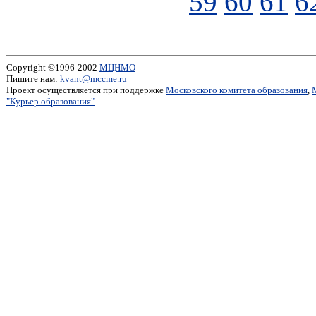
59
60
61
6
Copyright ©1996-2002
МЦНМО
Пишите нам:
kvant@mccme.ru
Проект осуществляется при поддержке
Московского комитета образования
,
"Курьер образования"