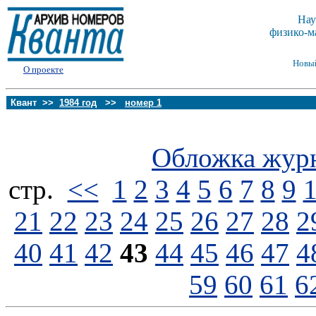
Нау
физико-м
Новы
О проекте
Квант >>
1984 год
>>
номер 1
Обложка жур
стp.
<<
1
2
3
4
5
6
7
8
9
21
22
23
24
25
26
27
28
2
40
41
42
43
44
45
46
47
4
59
60
61
6