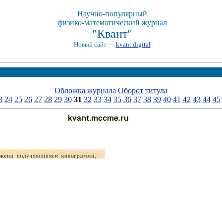
Научно-популярный
физико-математический журнал
"Квант"
Новый сайт —
kvant.digital
Обложка журнала
Оборот титула
3
24
25
26
27
28
29
30
31
32
33
34
35
36
37
38
39
40
41
42
43
44
45