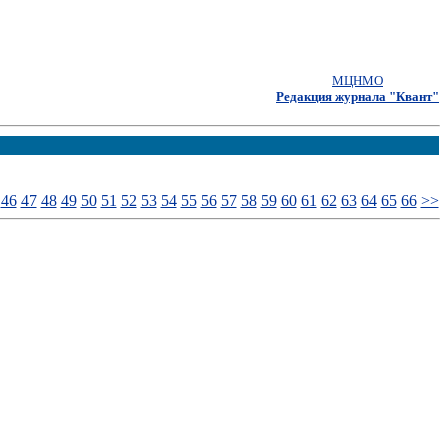
МЦНМО
Редакция журнала "Квант"
46
47
48
49
50
51
52
53
54
55
56
57
58
59
60
61
62
63
64
65
66
>>