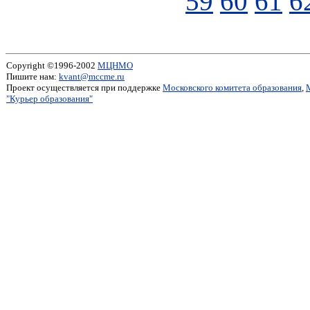
59
60
61
6
Copyright ©1996-2002
МЦНМО
Пишите нам:
kvant@mccme.ru
Проект осуществляется при поддержке
Московского комитета образования
,
"Курьер образования"