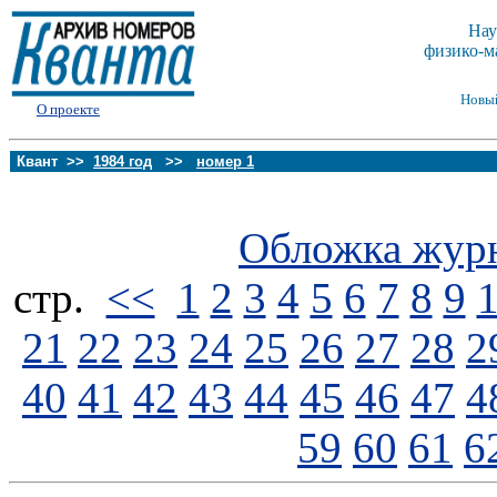
Нау
физико-м
Новы
О проекте
Квант >>
1984 год
>>
номер 1
Обложка жур
стp.
<<
1
2
3
4
5
6
7
8
9
21
22
23
24
25
26
27
28
2
40
41
42
43
44
45
46
47
4
59
60
61
6