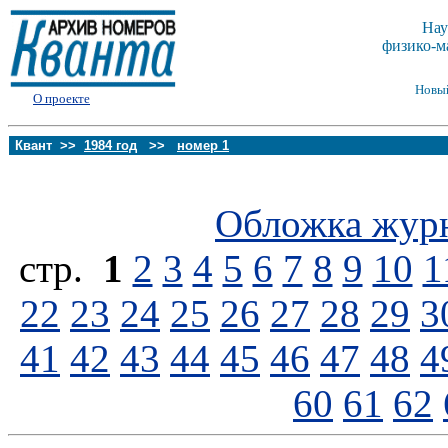
Нау
физико-м
Новы
О проекте
Квант >>
1984 год
>>
номер 1
Обложка жур
стp.
1
2
3
4
5
6
7
8
9
10
1
22
23
24
25
26
27
28
29
3
41
42
43
44
45
46
47
48
4
60
61
62