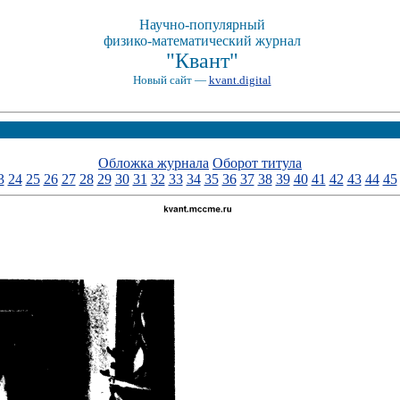
Научно-популярный
физико-математический журнал
"Квант"
Новый сайт —
kvant.digital
Обложка журнала
Оборот титула
3
24
25
26
27
28
29
30
31
32
33
34
35
36
37
38
39
40
41
42
43
44
45