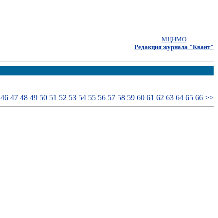
МЦНМО
Редакция журнала "Квант"
46
47
48
49
50
51
52
53
54
55
56
57
58
59
60
61
62
63
64
65
66
>>