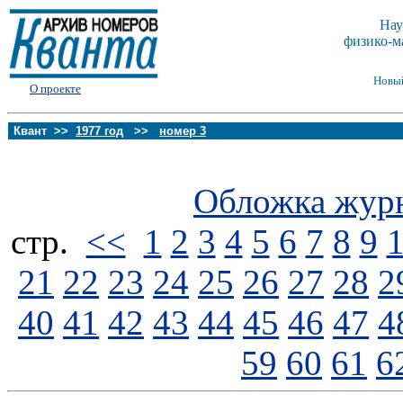
Нау
физико-м
Новы
О проекте
Квант >>
1977 год
>>
номер 3
Обложка жур
стp.
<<
1
2
3
4
5
6
7
8
9
21
22
23
24
25
26
27
28
2
40
41
42
43
44
45
46
47
4
59
60
61
6