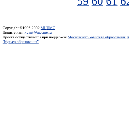
59
60
61
6
Copyright ©1996-2002
МЦНМО
Пишите нам:
kvant@mccme.ru
Проект осуществляется при поддержке
Московского комитета образования
,
"Курьер образования"