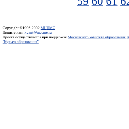
59
60
61
6
Copyright ©1996-2002
МЦНМО
Пишите нам:
kvant@mccme.ru
Проект осуществляется при поддержке
Московского комитета образования
,
"Курьер образования"