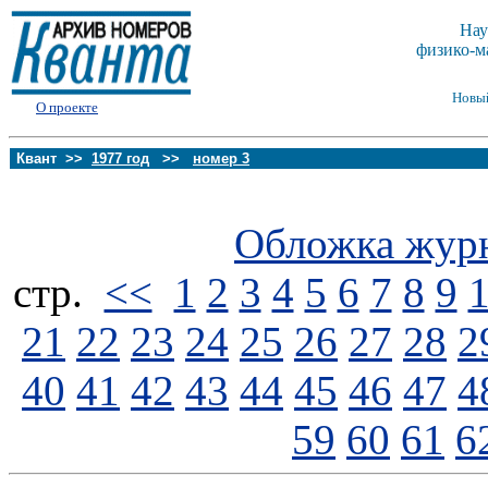
Нау
физико-м
Новы
О проекте
Квант >>
1977 год
>>
номер 3
Обложка жур
стp.
<<
1
2
3
4
5
6
7
8
9
21
22
23
24
25
26
27
28
2
40
41
42
43
44
45
46
47
4
59
60
61
6