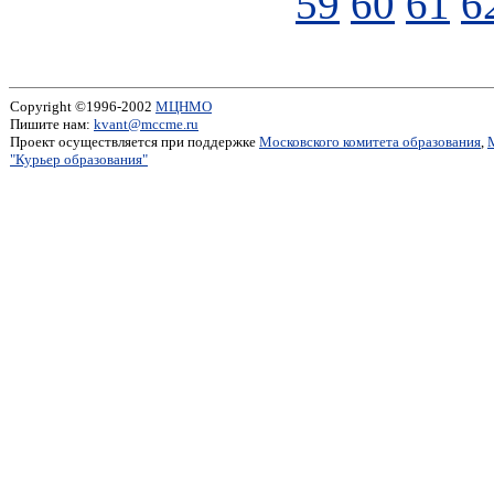
59
60
61
6
Copyright ©1996-2002
МЦНМО
Пишите нам:
kvant@mccme.ru
Проект осуществляется при поддержке
Московского комитета образования
,
"Курьер образования"