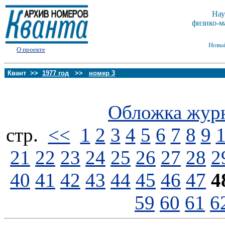
Нау
физико-м
Новы
О проекте
Квант >>
1977 год
>>
номер 3
Обложка жур
стp.
<<
1
2
3
4
5
6
7
8
9
21
22
23
24
25
26
27
28
2
40
41
42
43
44
45
46
47
4
59
60
61
6